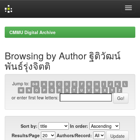
Skip
navigation
CMMU Digital Archive
Browsing by Author ฐิติวัฒน์
พันธ์รุ่งจิตติ
Jump to:
0-9
A
B
C
D
E
F
G
H
I
J
K
L
M
N
O
P
Q
R
S
T
U
V
W
X
Y
Z
or enter first few letters:
Sort by:
In order:
Results/Page
Authors/Record: