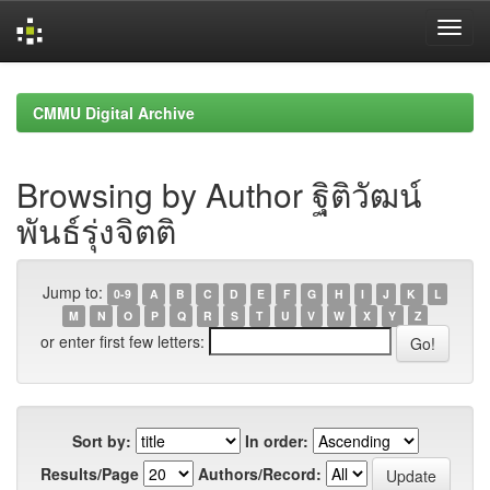
Skip
navigation
CMMU Digital Archive
Browsing by Author ฐิติวัฒน์
พันธ์รุ่งจิตติ
Jump to:
0-9
A
B
C
D
E
F
G
H
I
J
K
L
M
N
O
P
Q
R
S
T
U
V
W
X
Y
Z
or enter first few letters:
Sort by:
In order:
Results/Page
Authors/Record: