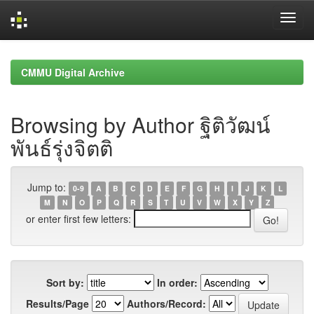
Skip
navigation
CMMU Digital Archive
Browsing by Author ฐิติวัฒน์
พันธ์รุ่งจิตติ
Jump to:
0-9
A
B
C
D
E
F
G
H
I
J
K
L
M
N
O
P
Q
R
S
T
U
V
W
X
Y
Z
or enter first few letters:
Sort by:
In order:
Results/Page
Authors/Record: