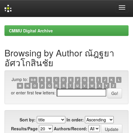
Skip
navigation
CMMU Digital Archive
Browsing by Author ณัฎฐยา
อัศวโกสินชัย
Jump to:
0-9
A
B
C
D
E
F
G
H
I
J
K
L
M
N
O
P
Q
R
S
T
U
V
W
X
Y
Z
or enter first few letters:
Sort by:
In order:
Results/Page
Authors/Record: