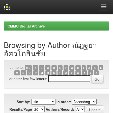
Skip
navigation
CMMU Digital Archive
Browsing by Author ณัฎฐยา
อัศวโกสินชัย
Jump to:
0-9
A
B
C
D
E
F
G
H
I
J
K
L
M
N
O
P
Q
R
S
T
U
V
W
X
Y
Z
or enter first few letters:
Sort by:
In order:
Results/Page
Authors/Record: