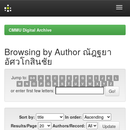
Skip
navigation
CMMU Digital Archive
Browsing by Author ณัฎฐยา
อัศวโกสินชัย
Jump to:
0-9
A
B
C
D
E
F
G
H
I
J
K
L
M
N
O
P
Q
R
S
T
U
V
W
X
Y
Z
or enter first few letters:
Sort by:
In order:
Results/Page
Authors/Record: