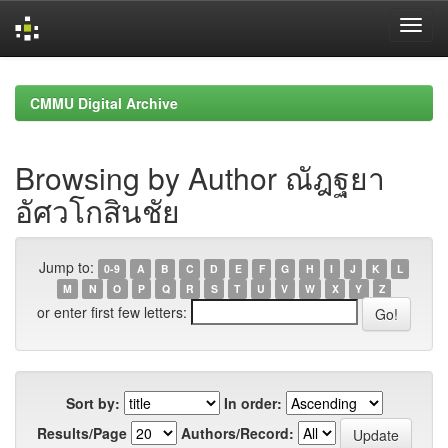
Skip
navigation
CMMU Digital Archive
Browsing by Author ณัฎฐยา
อัศวโกสินชัย
Jump to:
0-9
A
B
C
D
E
F
G
H
I
J
K
L
M
N
O
P
Q
R
S
T
U
V
W
X
Y
Z
or enter first few letters:
Sort by:
In order:
Results/Page
Authors/Record: