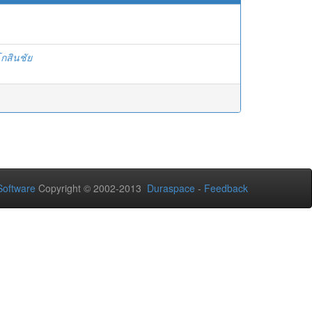
กสินชัย
oftware
Copyright © 2002-2013
Duraspace
-
Feedback