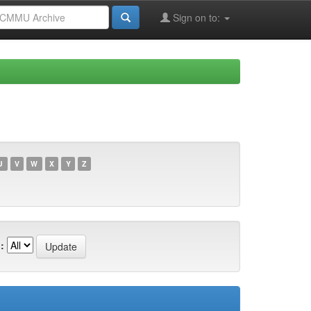
Sign on to:
U
V
W
X
Y
Z
: