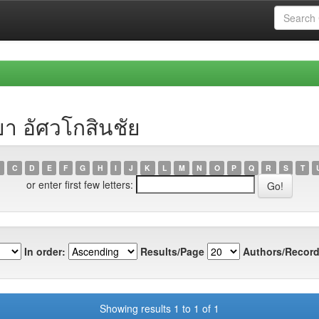
า อัศวโกสินชัย
C
D
E
F
G
H
I
J
K
L
M
N
O
P
Q
R
S
T
or enter first few letters:
In order:
Results/Page
Authors/Record
Showing results 1 to 1 of 1