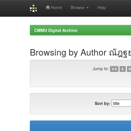
Home
Browse
Help
Skip
navigation
CMMU Digital Archive
Browsing by Author ณัฎฐย
Jump to:
0-9
A
B
Sort by: