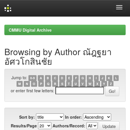
Skip
navigation
CMMU Digital Archive
Browsing by Author ณัฎฐยา
อัศวโกสินชัย
Jump to:
0-9
A
B
C
D
E
F
G
H
I
J
K
L
M
N
O
P
Q
R
S
T
U
V
W
X
Y
Z
or enter first few letters:
Sort by:
In order:
Results/Page
Authors/Record: