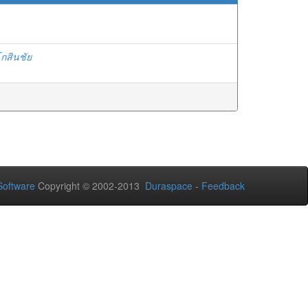
กสินชัย
oftware
Copyright © 2002-2013
Duraspace
-
Feedback