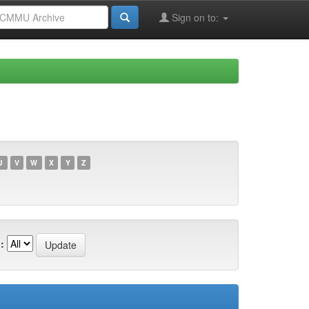
Sign on to:
U
V
W
X
Y
Z
: