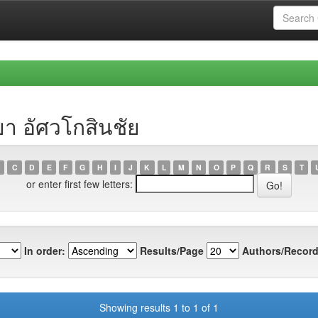
า อัศวโกสินชัย
C
D
E
F
G
H
I
J
K
L
M
N
O
P
Q
R
S
T
or enter first few letters:
In order:
Results/Page
Authors/Record
Showing results 1 to 1 of 1