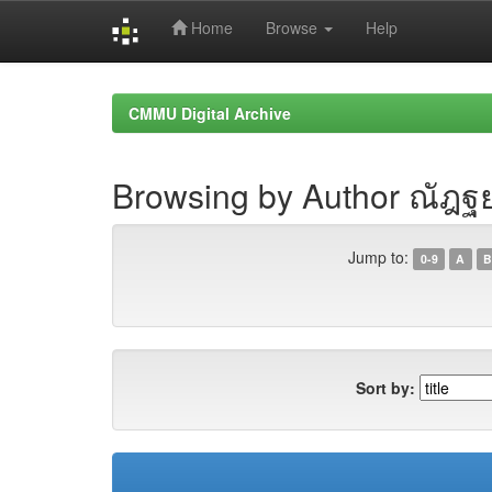
Home
Browse
Help
Skip
navigation
CMMU Digital Archive
Browsing by Author ณัฎฐย
Jump to:
0-9
A
B
Sort by: