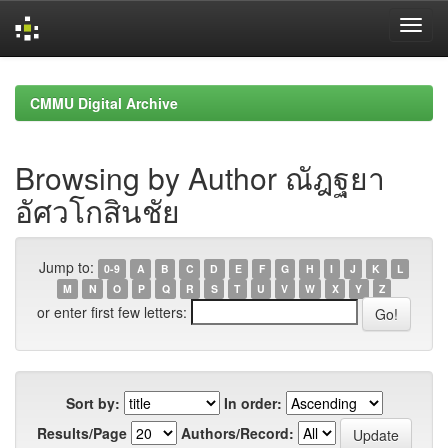
Skip
navigation
CMMU Digital Archive
Browsing by Author ณัฎฐยา
อัศวโกสินชัย
Jump to:
0-9
A
B
C
D
E
F
G
H
I
J
K
L
M
N
O
P
Q
R
S
T
U
V
W
X
Y
Z
or enter first few letters:
Sort by:
In order:
Results/Page
Authors/Record: