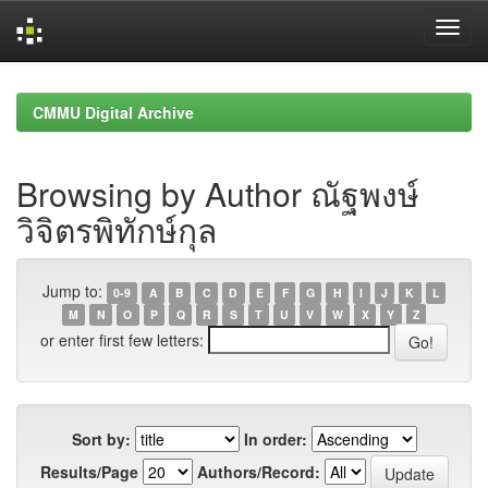
Skip
navigation
CMMU Digital Archive
Browsing by Author ณัฐพงษ์
วิจิตรพิทักษ์กุล
Jump to:
0-9
A
B
C
D
E
F
G
H
I
J
K
L
M
N
O
P
Q
R
S
T
U
V
W
X
Y
Z
or enter first few letters:
Sort by:
In order:
Results/Page
Authors/Record: