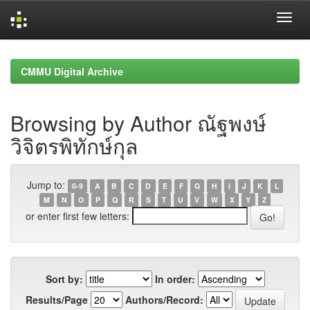
Skip
navigation
CMMU Digital Archive
Browsing by Author ณัฐพงษ์
วิจิตรพิทักษ์กุล
Jump to:
0-9
A
B
C
D
E
F
G
H
I
J
K
L
M
N
O
P
Q
R
S
T
U
V
W
X
Y
Z
or enter first few letters:
Sort by:
In order:
Results/Page
Authors/Record: