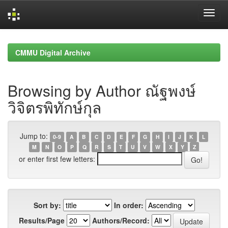
Skip
navigation
CMMU Digital Archive
Browsing by Author ณัฐพงษ์
วิจิตรพิทักษ์กุล
Jump to:
0-9
A
B
C
D
E
F
G
H
I
J
K
L
M
N
O
P
Q
R
S
T
U
V
W
X
Y
Z
or enter first few letters:
Sort by:
In order:
Results/Page
Authors/Record: