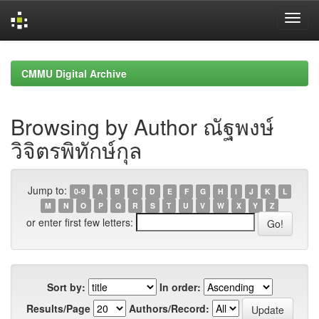
Skip
navigation
CMMU Digital Archive
Browsing by Author ณัฐพงษ์
วิจิตรพิทักษ์กุล
Jump to:
0-9
A
B
C
D
E
F
G
H
I
J
K
L
M
N
O
P
Q
R
S
T
U
V
W
X
Y
Z
or enter first few letters:
Sort by:
In order:
Results/Page
Authors/Record: