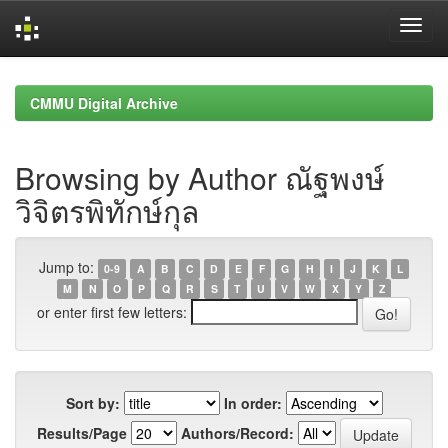
Skip
navigation
CMMU Digital Archive
Browsing by Author ณัฐพงษ์
วิจิตรพิทักษ์กุล
Jump to:
0-9
A
B
C
D
E
F
G
H
I
J
K
L
M
N
O
P
Q
R
S
T
U
V
W
X
Y
Z
or enter first few letters:
Sort by:
In order:
Results/Page
Authors/Record: