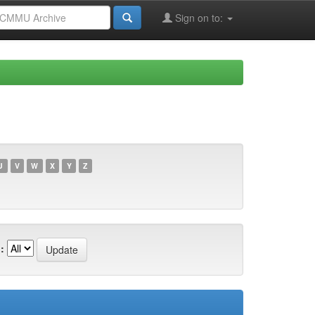
Sign on to:
U
V
W
X
Y
Z
: