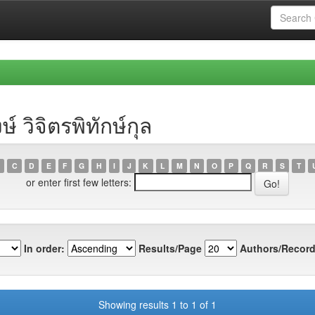
 วิจิตรพิทักษ์กุล
C
D
E
F
G
H
I
J
K
L
M
N
O
P
Q
R
S
T
or enter first few letters:
In order:
Results/Page
Authors/Record
Showing results 1 to 1 of 1