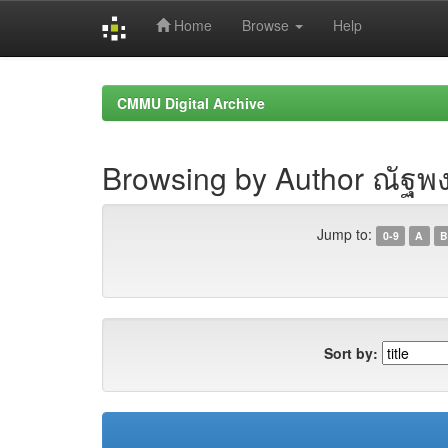
Home
Browse
Help
Skip
navigation
CMMU Digital Archive
Browsing by Author ณัฐพงษ์
Jump to:
0-9
A
B
Sort by: