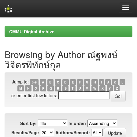
Skip
navigation
CMMU Digital Archive
Browsing by Author ณัฐพงษ์
วิจิตรพิทักษ์กุล
Jump to:
0-9
A
B
C
D
E
F
G
H
I
J
K
L
M
N
O
P
Q
R
S
T
U
V
W
X
Y
Z
or enter first few letters:
Sort by:
In order:
Results/Page
Authors/Record: