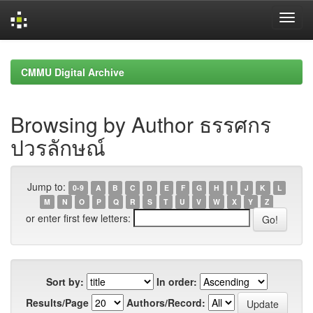
Skip
navigation
CMMU Digital Archive
Browsing by Author ธรรศกร
ปวรลักษณ์
Jump to:
0-9
A
B
C
D
E
F
G
H
I
J
K
L
M
N
O
P
Q
R
S
T
U
V
W
X
Y
Z
or enter first few letters:
Sort by:
In order:
Results/Page
Authors/Record: