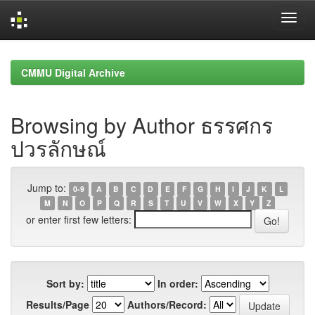
Skip
navigation
CMMU Digital Archive
Browsing by Author ธรรศกร
ปวรลักษณ์
Jump to:
0-9
A
B
C
D
E
F
G
H
I
J
K
L
M
N
O
P
Q
R
S
T
U
V
W
X
Y
Z
or enter first few letters:
Sort by:
In order:
Results/Page
Authors/Record: