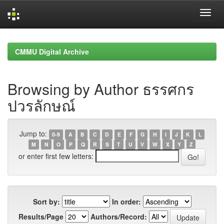
Skip
navigation
CMMU Digital Archive
Browsing by Author ธรรศกร
ปวรลักษณ์
Jump to:
0-9
A
B
C
D
E
F
G
H
I
J
K
L
M
N
O
P
Q
R
S
T
U
V
W
X
Y
Z
or enter first few letters:
Sort by:
In order:
Results/Page
Authors/Record: