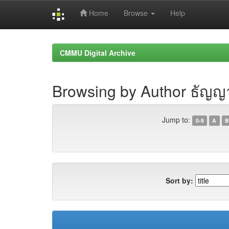
Home
Browse
Help
Skip
navigation
CMMU Digital Archive
Browsing by Author ธัญญ
Jump to:
0-9
A
B
Sort by: