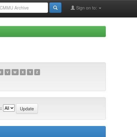
Sign on to:
U
V
W
X
Y
Z
: