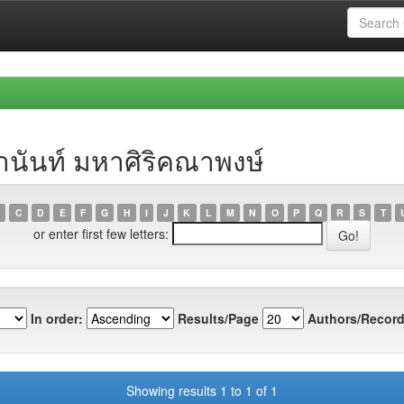
านันท์ มหาศิริคณาพงษ์
C
D
E
F
G
H
I
J
K
L
M
N
O
P
Q
R
S
T
or enter first few letters:
In order:
Results/Page
Authors/Record
Showing results 1 to 1 of 1