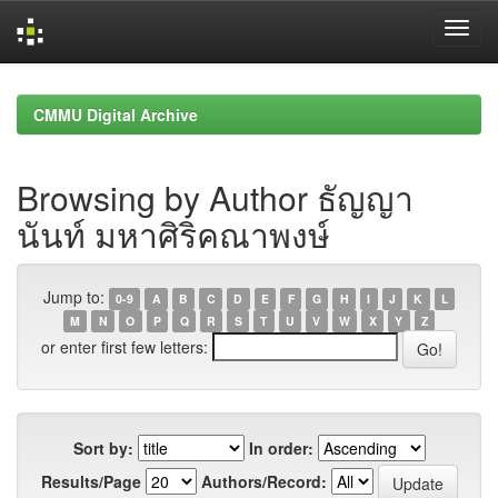
Skip
navigation
CMMU Digital Archive
Browsing by Author ธัญญา
นันท์ มหาศิริคณาพงษ์
Jump to:
0-9
A
B
C
D
E
F
G
H
I
J
K
L
M
N
O
P
Q
R
S
T
U
V
W
X
Y
Z
or enter first few letters:
Sort by:
In order:
Results/Page
Authors/Record: