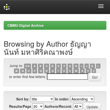
Skip
navigation
CMMU Digital Archive
Browsing by Author ธัญญา
นันท์ มหาศิริคณาพงษ์
Jump to:
0-9
A
B
C
D
E
F
G
H
I
J
K
L
M
N
O
P
Q
R
S
T
U
V
W
X
Y
Z
or enter first few letters:
Sort by:
In order:
Results/Page
Authors/Record: