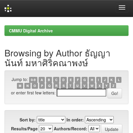
Skip
navigation
CMMU Digital Archive
Browsing by Author ธัญญา
นันท์ มหาศิริคณาพงษ์
Jump to:
0-9
A
B
C
D
E
F
G
H
I
J
K
L
M
N
O
P
Q
R
S
T
U
V
W
X
Y
Z
or enter first few letters:
Sort by:
In order:
Results/Page
Authors/Record: