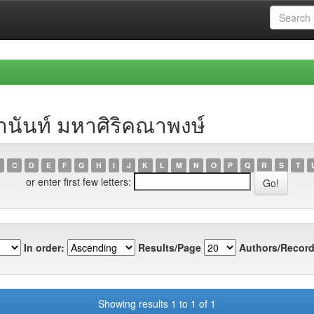
านันท์ มหาศิริคณาพงษ์
C
D
E
F
G
H
I
J
K
L
M
N
O
P
Q
R
S
T
or enter first few letters:
In order:
Results/Page
Authors/Record
Showing results 1 to 1 of 1