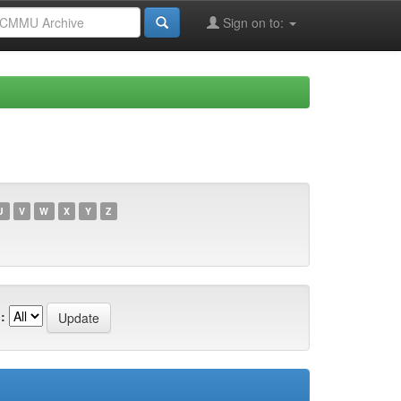
Sign on to:
U
V
W
X
Y
Z
: