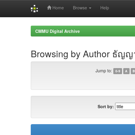
Home
Browse
Help
Skip
navigation
CMMU Digital Archive
Browsing by Author ธัญญ
Jump to:
0-9
A
B
Sort by: