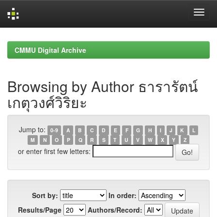
Skip
navigation
CMMU Digital Archive
Browsing by Author ธารารัตน์
เกตุวงศ์วิริยะ
Jump to:
0-9
A
B
C
D
E
F
G
H
I
J
K
L
M
N
O
P
Q
R
S
T
U
V
W
X
Y
Z
or enter first few letters:
Sort by:
In order:
Results/Page
Authors/Record: