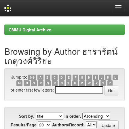
Skip
navigation
CMMU Digital Archive
Browsing by Author ธารารัตน์
เกตุวงศ์วิริยะ
Jump to:
0-9
A
B
C
D
E
F
G
H
I
J
K
L
M
N
O
P
Q
R
S
T
U
V
W
X
Y
Z
or enter first few letters:
Sort by:
In order:
Results/Page
Authors/Record: