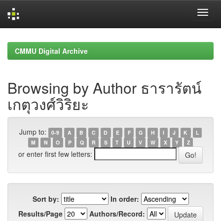
Skip
navigation
CMMU Digital Archive
Browsing by Author ธารารัตน์
เกตุวงศ์วิริยะ
Jump to:
0-9
A
B
C
D
E
F
G
H
I
J
K
L
M
N
O
P
Q
R
S
T
U
V
W
X
Y
Z
or enter first few letters:
Sort by:
In order:
Results/Page
Authors/Record: