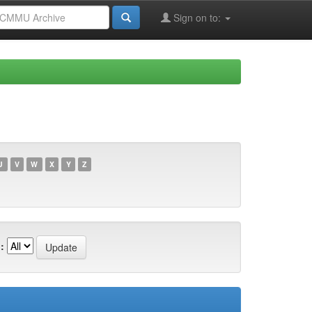
Sign on to:
U
V
W
X
Y
Z
: