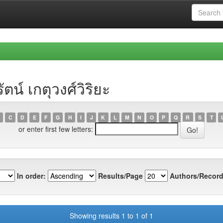
น์ เกตุวงศ์วิริยะ
C
D
E
F
G
H
I
J
K
L
M
N
O
P
Q
R
S
T
or enter first few letters:
In order:
Results/Page
Authors/Record
Showing results 1 to 1 of 1