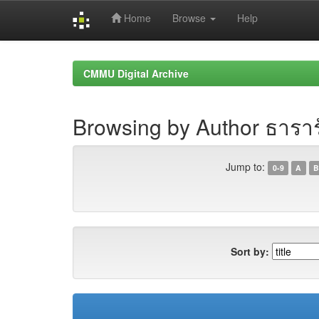
Home
Browse
Help
Skip
navigation
CMMU Digital Archive
Browsing by Author ธารารัต
Jump to:
0-9
A
B
Sort by: