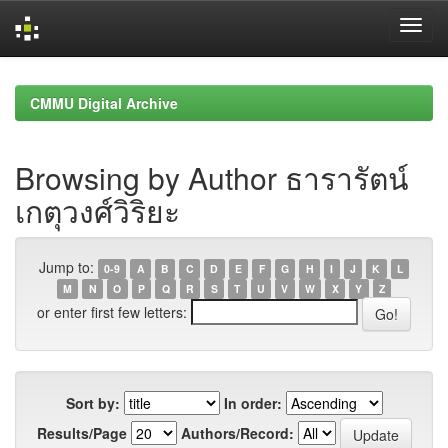
Skip
navigation
CMMU Digital Archive
Browsing by Author ธารารัตน์
เกตุวงศ์วิริยะ
Jump to:
0-9
A
B
C
D
E
F
G
H
I
J
K
L
M
N
O
P
Q
R
S
T
U
V
W
X
Y
Z
or enter first few letters:
Sort by:
In order:
Results/Page
Authors/Record: