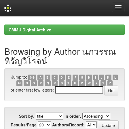
Skip
navigation
CMMU Digital Archive
Browsing by Author นภวรรณ
หิรัญวิโรจน์
Jump to:
0-9
A
B
C
D
E
F
G
H
I
J
K
L
M
N
O
P
Q
R
S
T
U
V
W
X
Y
Z
or enter first few letters:
Sort by:
In order:
Results/Page
Authors/Record: