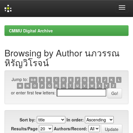
Skip
navigation
CMMU Digital Archive
Browsing by Author นภวรรณ
หิรัญวิโรจน์
Jump to:
0-9
A
B
C
D
E
F
G
H
I
J
K
L
M
N
O
P
Q
R
S
T
U
V
W
X
Y
Z
or enter first few letters:
Sort by:
In order:
Results/Page
Authors/Record: