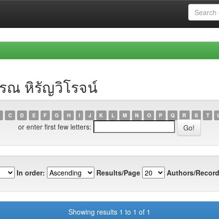
ณ หิรัญวิโรจน์
C
D
E
F
G
H
I
J
K
L
M
N
O
P
Q
R
S
T
or enter first few letters:
In order:
Results/Page
Authors/Record
Showing results 1 to 1 of 1