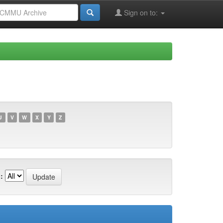
Sign on to:
U
V
W
X
Y
Z
: