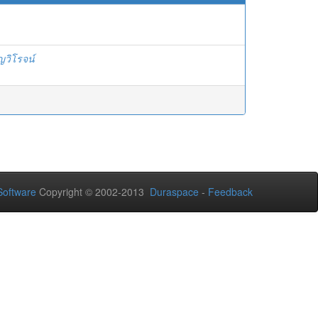
ญวิโรจน์
oftware
Copyright © 2002-2013
Duraspace
-
Feedback