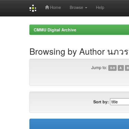
Home
Browse
Help
Skip
navigation
CMMU Digital Archive
Browsing by Author นภวรร
Jump to:
0-9
A
B
Sort by: