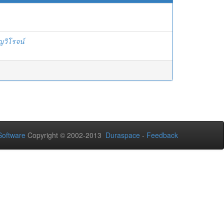
ญวิโรจน์
oftware
Copyright © 2002-2013
Duraspace
-
Feedback