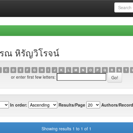
ณ หิรัญวิโรจน์
C
D
E
F
G
H
I
J
K
L
M
N
O
P
Q
R
S
T
or enter first few letters:
In order:
Results/Page
Authors/Record
Showing results 1 to 1 of 1