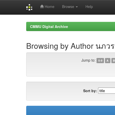
Home
Browse
Help
Skip
navigation
CMMU Digital Archive
Browsing by Author นภวรร
Jump to:
0-9
A
B
Sort by: