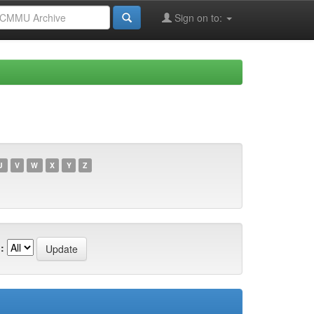
Sign on to:
U
V
W
X
Y
Z
: