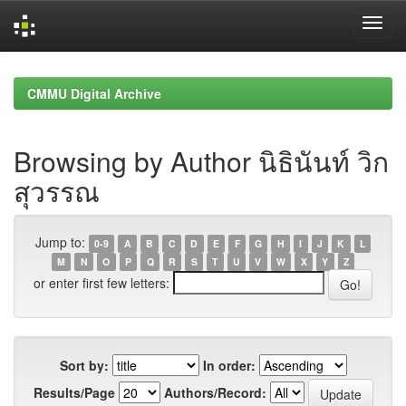
Skip
navigation
CMMU Digital Archive
Browsing by Author นิธินันท์ วิก
สุวรรณ
Jump to:
0-9
A
B
C
D
E
F
G
H
I
J
K
L
M
N
O
P
Q
R
S
T
U
V
W
X
Y
Z
or enter first few letters:
Sort by:
In order:
Results/Page
Authors/Record: