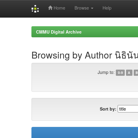
Home
Browse
Help
Skip
navigation
CMMU Digital Archive
Browsing by Author นิธินั
Jump to:
0-9
A
B
Sort by: