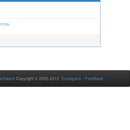
สุวรรณ
oftware
Copyright © 2002-2013
Duraspace
-
Feedback