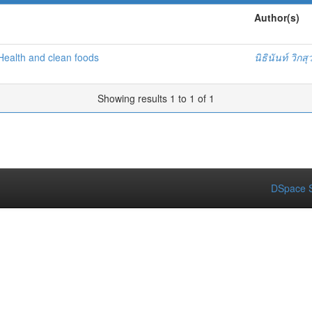
Author(s)
 Health and clean foods
นิธินันท์ วิก
Showing results 1 to 1 of 1
DSpace S