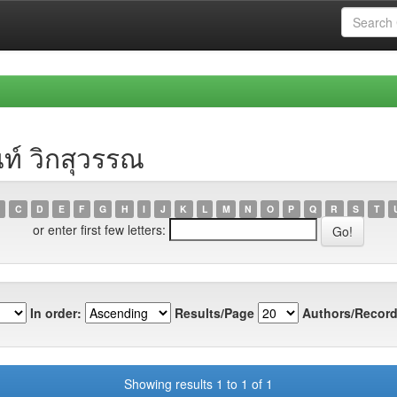
นท์ วิกสุวรรณ
C
D
E
F
G
H
I
J
K
L
M
N
O
P
Q
R
S
T
or enter first few letters:
In order:
Results/Page
Authors/Record
Showing results 1 to 1 of 1