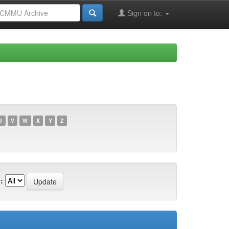
Sign on to:
U
V
W
X
Y
Z
: