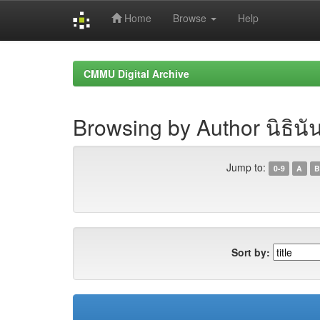
Home
Browse
Help
Skip
navigation
CMMU Digital Archive
Browsing by Author นิธินั
Jump to:
0-9
A
B
Sort by: