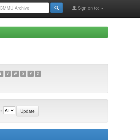
Sign on to:
U
V
W
X
Y
Z
: