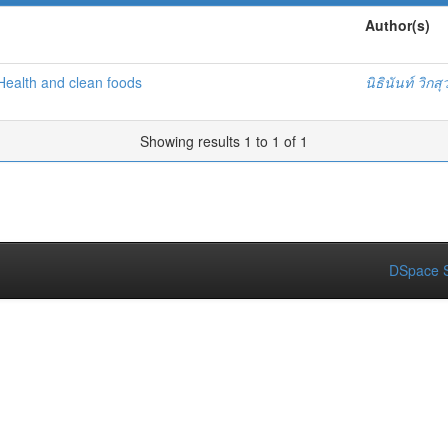
Author(s)
 Health and clean foods
นิธินันท์ วิก
Showing results 1 to 1 of 1
DSpace S