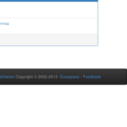
สุวรรณ
oftware
Copyright © 2002-2013
Duraspace
-
Feedback