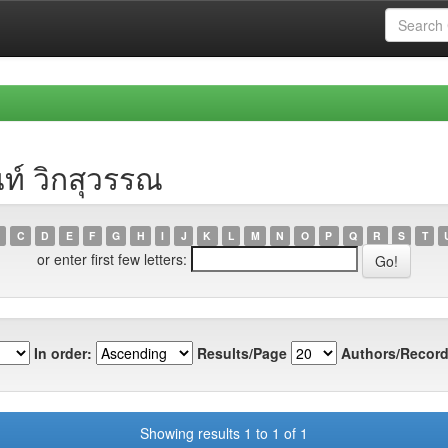
นท์ วิกสุวรรณ
C
D
E
F
G
H
I
J
K
L
M
N
O
P
Q
R
S
T
or enter first few letters:
In order:
Results/Page
Authors/Record
Showing results 1 to 1 of 1