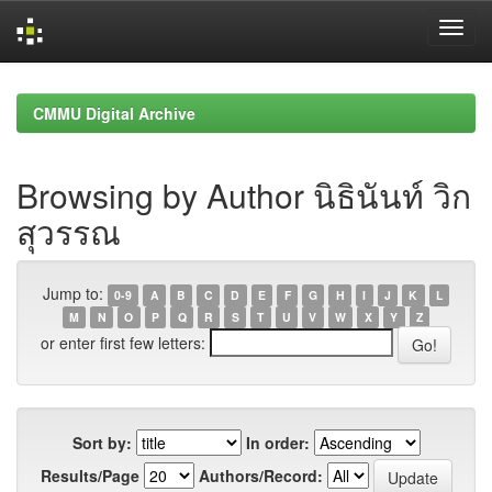
Skip
navigation
CMMU Digital Archive
Browsing by Author นิธินันท์ วิก
สุวรรณ
Jump to:
0-9
A
B
C
D
E
F
G
H
I
J
K
L
M
N
O
P
Q
R
S
T
U
V
W
X
Y
Z
or enter first few letters:
Sort by:
In order:
Results/Page
Authors/Record: