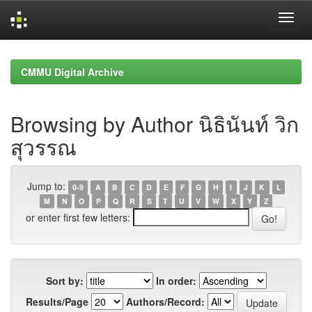
Skip
navigation
CMMU Digital Archive
Browsing by Author นิธินันท์ วิก
สุวรรณ
Jump to:
0-9
A
B
C
D
E
F
G
H
I
J
K
L
M
N
O
P
Q
R
S
T
U
V
W
X
Y
Z
or enter first few letters:
Sort by:
In order:
Results/Page
Authors/Record: