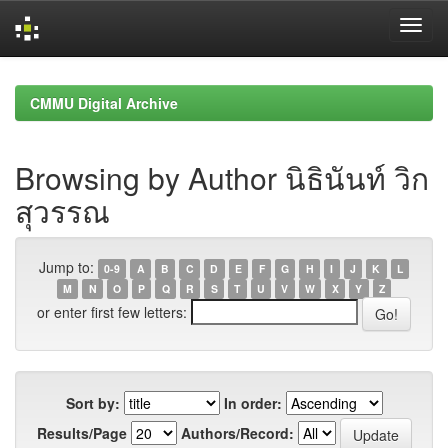
Skip
navigation
CMMU Digital Archive
Browsing by Author นิธินันท์ วิก
สุวรรณ
Jump to:
0-9
A
B
C
D
E
F
G
H
I
J
K
L
M
N
O
P
Q
R
S
T
U
V
W
X
Y
Z
or enter first few letters:
Sort by:
In order:
Results/Page
Authors/Record: