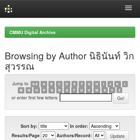
Skip
navigation
CMMU Digital Archive
Browsing by Author นิธินันท์ วิก
สุวรรณ
Jump to:
0-9
A
B
C
D
E
F
G
H
I
J
K
L
M
N
O
P
Q
R
S
T
U
V
W
X
Y
Z
or enter first few letters:
Sort by:
In order:
Results/Page
Authors/Record: