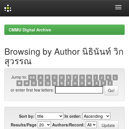
Skip
navigation
CMMU Digital Archive
Browsing by Author นิธินันท์ วิก
สุวรรณ
Jump to:
0-9
A
B
C
D
E
F
G
H
I
J
K
L
M
N
O
P
Q
R
S
T
U
V
W
X
Y
Z
or enter first few letters:
Sort by:
In order:
Results/Page
Authors/Record: