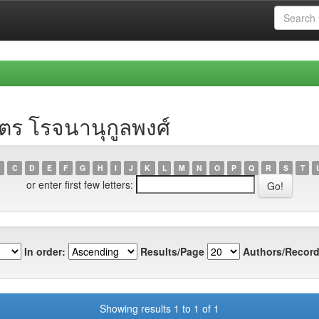
ตร โรจนานุกูลพงศ์
C
D
E
F
G
H
I
J
K
L
M
N
O
P
Q
R
S
T
or enter first few letters:
In order:
Results/Page
Authors/Record
Showing results 1 to 1 of 1