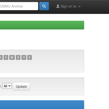
Sign on to:
U
V
W
X
Y
Z
: