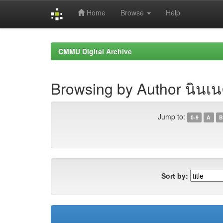
Home
Browse
Help
Skip
navigation
CMMU Digital Archive
Browsing by Author นินเน
Jump to:
0-9
A
B
Sort by: