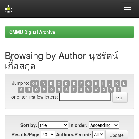
Skip
navigation
CMMU Digital Archive
Browsing by Author นุชรัตน์
เกื้อสกุล
Jump to:
0-9
A
B
C
D
E
F
G
H
I
J
K
L
M
N
O
P
Q
R
S
T
U
V
W
X
Y
Z
or enter first few letters:
Sort by:
In order:
Results/Page
Authors/Record: