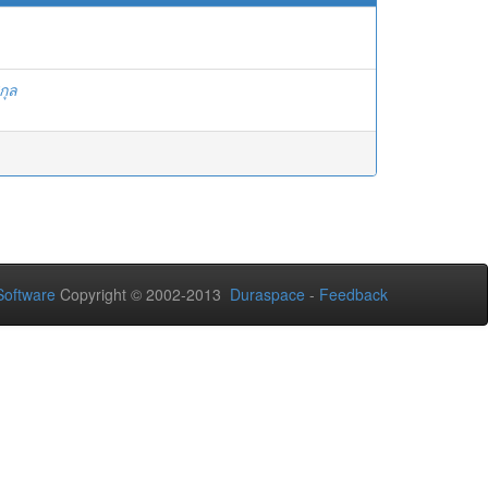
กุล
oftware
Copyright © 2002-2013
Duraspace
-
Feedback