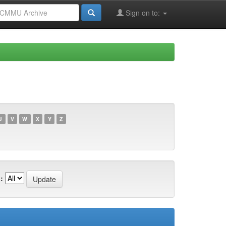
Sign on to:
U
V
W
X
Y
Z
: