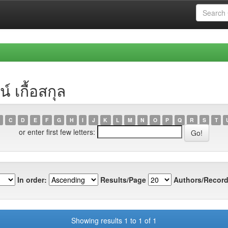
์ เกื้อสกุล
C
D
E
F
G
H
I
J
K
L
M
N
O
P
Q
R
S
T
or enter first few letters:
In order:
Results/Page
Authors/Record
Showing results 1 to 1 of 1