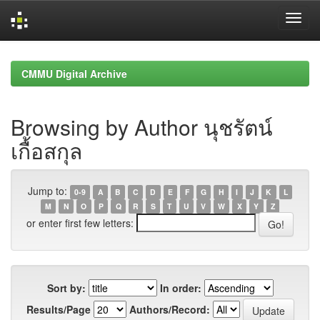
Skip
navigation
CMMU Digital Archive
Browsing by Author นุชรัตน์
เกื้อสกุล
Jump to:
0-9
A
B
C
D
E
F
G
H
I
J
K
L
M
N
O
P
Q
R
S
T
U
V
W
X
Y
Z
or enter first few letters:
Sort by:
In order:
Results/Page
Authors/Record: