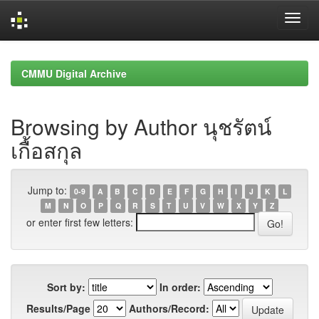
Skip
navigation
CMMU Digital Archive
Browsing by Author นุชรัตน์
เกื้อสกุล
Jump to:
0-9
A
B
C
D
E
F
G
H
I
J
K
L
M
N
O
P
Q
R
S
T
U
V
W
X
Y
Z
or enter first few letters:
Sort by:
In order:
Results/Page
Authors/Record: