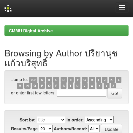
Skip
navigation
CMMU Digital Archive
Browsing by Author ปรียานุช
แก้วบริสุทธิ์
Jump to:
0-9
A
B
C
D
E
F
G
H
I
J
K
L
M
N
O
P
Q
R
S
T
U
V
W
X
Y
Z
or enter first few letters:
Sort by:
In order:
Results/Page
Authors/Record: