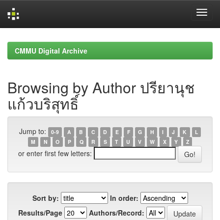
Skip
navigation
CMMU Digital Archive
Browsing by Author ปรียานุช
แก้วบริสุทธิ์
Jump to:
0-9
A
B
C
D
E
F
G
H
I
J
K
L
M
N
O
P
Q
R
S
T
U
V
W
X
Y
Z
or enter first few letters:
Sort by:
In order:
Results/Page
Authors/Record: